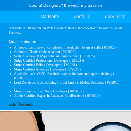
Loona! Designs /// the web. my passion
startseite
portfolio
über mich
Seit mehr als 18 Jahren ein Web Engineer: React / React-Native / Javascript / Node /
Frontend
Qualifikationen:
Anthopic: Certificate of completion: Introduction to agent skills ( 03/2026 )
Anthopic: Claude Code in Action ( 03/2026 )
Scaly Academy: KI-Spezialist im Unternehmen ( 11/2025)
Stripe Certified Professional Developer ( 12/2024)
Stripe Certified Billing Developer ( 12/2024 )
Stripe Certified Associate Developer ( 12/2024 )
Ausbilder nach AEVO: Fachinformatiker für Anwendungsentwicklung (
03/2019 )
Lead Developer OpenBooking ( Front-End ) & Mobile Solutions ( 09/2016
)
StrongLoop Certified Node Developer ( 08/2015 )
Adobe Certified Expert in Advanced ColdFusion 8 ( 06/2010 )
mehr Über mich